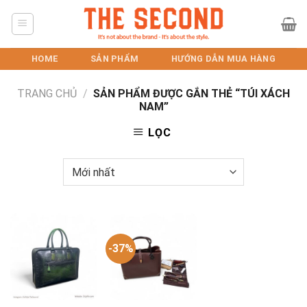
Skip
to
content
HOME
SẢN PHẨM
HƯỚNG DẪN MUA HÀNG
TRANG CHỦ
/
SẢN PHẨM ĐƯỢC GẮN THẺ “TÚI XÁCH
NAM”
LỌC
-37%