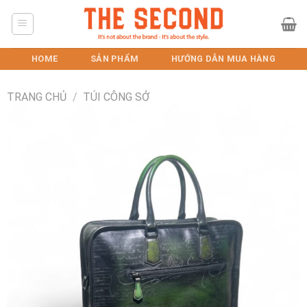
Skip
to
content
HOME
SẢN PHẨM
HƯỚNG DẪN MUA HÀNG
TRANG CHỦ
/
TÚI CÔNG SỞ