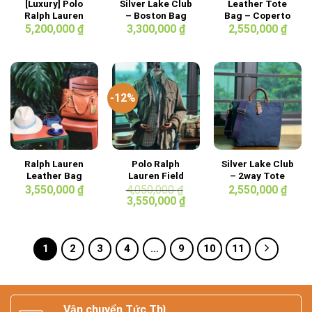
[Luxury] Polo
Silver Lake Club
Leather Tote
Ralph Lauren
– Boston Bag
Bag – Coperto
2way Tote Bag
42cm
5,200,000
₫
3,300,000
₫
2,550,000
₫
-12%
Ralph Lauren
Polo Ralph
Silver Lake Club
Leather Bag
Lauren Field
– 2way Tote
Jacket
Bag Dark Blue
3,550,000
₫
4,050,000
₫
2,550,000
₫
Giá
Giá
3,550,000
₫
gốc
hiện
là:
tại
4,050,000 ₫.
là:
3,550,000 ₫.
1
2
3
4
…
9
10
11
Vận chuyển Tức Thì