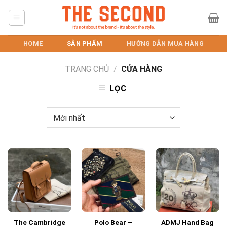
Skip
to
content
HOME
SẢN PHẨM
HƯỚNG DẪN MUA HÀNG
TRANG CHỦ
/
CỬA HÀNG
LỌC
The Cambridge
Polo Bear –
ADMJ Hand Bag