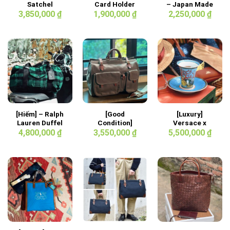
Satchel
Card Holder
– Japan Made
Company –
3,850,000
₫
1,900,000
₫
2,250,000
₫
Small Portrait
Backpack
[Hiếm] – Ralph
[Good
[Luxury]
Lauren Duffel
Condition]
Versace x
Bag
Silver Lake Club
Rosenthal “Les
4,800,000
₫
3,550,000
₫
5,500,000
₫
– Herringbone
Trésors de la
Fabric 2way
Mer”
Bag