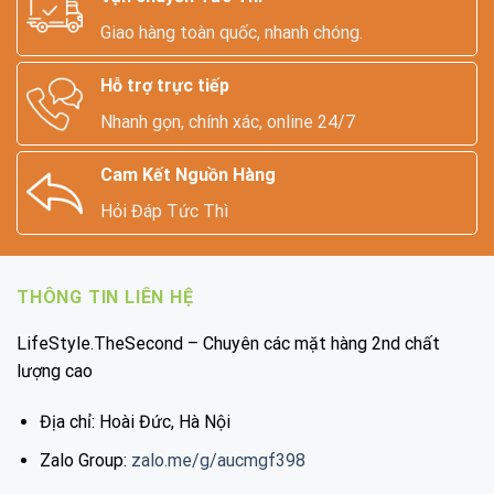
Giao hàng toàn quốc, nhanh chóng.
Hỗ trợ trực tiếp
Nhanh gọn, chính xác, online 24/7
Cam Kết Nguồn Hàng
Hỏi Đáp Tức Thì
THÔNG TIN LIÊN HỆ
LifeStyle.TheSecond – Chuyên các mặt hàng 2nd chất
lượng cao
Địa chỉ: Hoài Đức, Hà Nội
Zalo Group:
zalo.me/g/aucmgf398