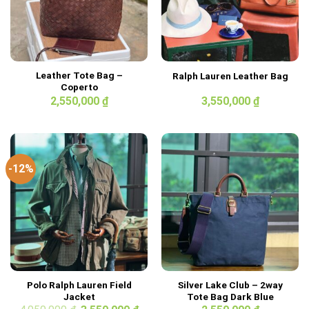
Leather Tote Bag –
Ralph Lauren Leather Bag
Coperto
2,550,000
₫
3,550,000
₫
-12%
Polo Ralph Lauren Field
Silver Lake Club – 2way
Jacket
Tote Bag Dark Blue
Giá
Giá