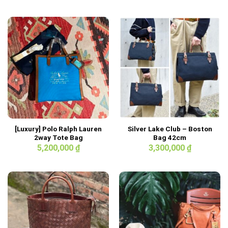
[Luxury] Polo Ralph Lauren
Silver Lake Club – Boston
2way Tote Bag
Bag 42cm
5,200,000
₫
3,300,000
₫