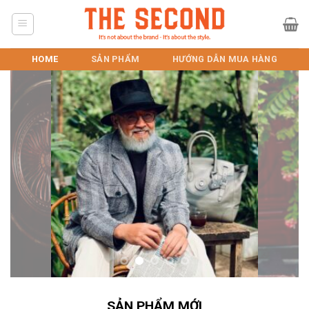
Skip
to
content
HOME
SẢN PHẨM
HƯỚNG DẪN MUA HÀNG
SẢN PHẨM MỚI