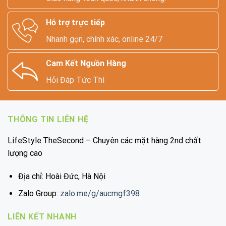
Hỗ trợ trực tiếp
Nhanh gọn, chính xác, online 24/7
Cam Kết Nguồn Hàng
Hỏi Đáp Tức Thì
THÔNG TIN LIÊN HỆ
LifeStyle.TheSecond – Chuyên các mặt hàng 2nd chất
lượng cao
Địa chỉ: Hoài Đức, Hà Nội
Zalo Group:
zalo.me/g/aucmgf398
LIÊN KẾT NHANH