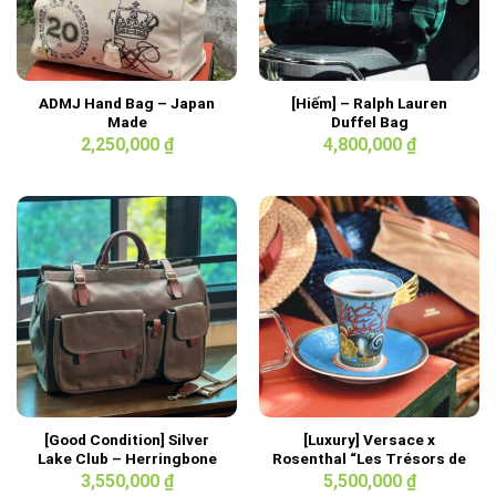
ADMJ Hand Bag – Japan
[Hiếm] – Ralph Lauren
Made
Duffel Bag
2,250,000
₫
4,800,000
₫
[Good Condition] Silver
[Luxury] Versace x
Lake Club – Herringbone
Rosenthal “Les Trésors de
Fabric 2way Bag
la Mer”
3,550,000
₫
5,500,000
₫