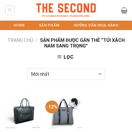
Skip
to
content
HOME
SẢN PHẨM
HƯỚNG DẪN MUA HÀNG
TRANG CHỦ
/
SẢN PHẨM ĐƯỢC GẮN THẺ “TÚI XÁCH
NAM SANG TRỌNG”
LỌC
-12%