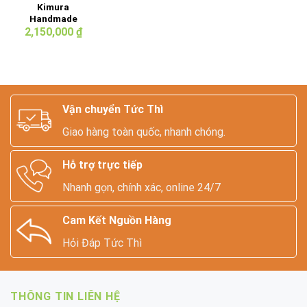
Kimura
Handmade
Leather Bag
2,150,000
₫
Vận chuyển Tức Thì
Giao hàng toàn quốc, nhanh chóng.
Hỗ trợ trực tiếp
Nhanh gọn, chính xác, online 24/7
Cam Kết Nguồn Hàng
Hỏi Đáp Tức Thì
THÔNG TIN LIÊN HỆ