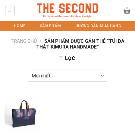
Skip
to
content
HOME
SẢN PHẨM
HƯỚNG DẪN MUA HÀNG
TRANG CHỦ
/
SẢN PHẨM ĐƯỢC GẮN THẺ “TÚI DA
THẬT KIMURA HANDMADE”
LỌC