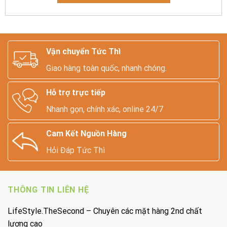
Vận chuyển Tức Thì
Giao hàng toàn quốc, nhanh chóng.
Hỗ trợ trực tiếp
Nhanh gọn, chính xác, online 24/7
Cam Kết Nguồn Hàng
Hỏi Đáp Tức Thì
THÔNG TIN LIÊN HỆ
LifeStyle.TheSecond – Chuyên các mặt hàng 2nd chất
lượng cao