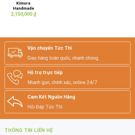
Kimura
Handmade
Leather Bag
2,150,000
₫
Vận chuyển Tức Thì
Giao hàng toàn quốc, nhanh chóng.
Hỗ trợ trực tiếp
Nhanh gọn, chính xác, online 24/7
Cam Kết Nguồn Hàng
Hỏi Đáp Tức Thì
THÔNG TIN LIÊN HỆ