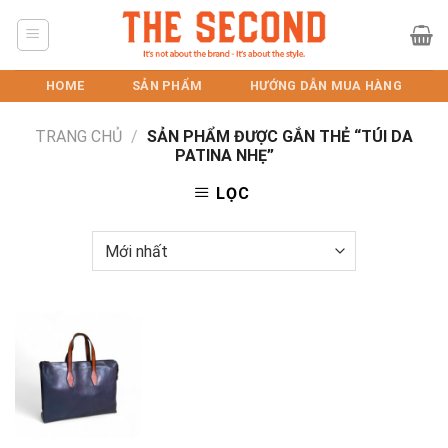
Skip
to
content
HOME
SẢN PHẨM
HƯỚNG DẪN MUA HÀNG
TRANG CHỦ
/
SẢN PHẨM ĐƯỢC GẮN THẺ “TÚI DA
PATINA NHẸ”
LỌC