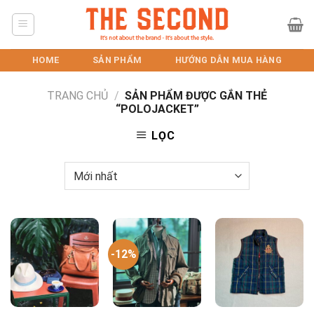
Skip
to
content
HOME
SẢN PHẨM
HƯỚNG DẪN MUA HÀNG
TRANG CHỦ
/
SẢN PHẨM ĐƯỢC GẮN THẺ
“POLOJACKET”
LỌC
-12%