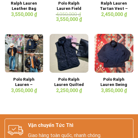
Ralph Lauren
Polo Ralph
Ralph Lauren
Leather Bag
Lauren Field
Tartan Vest –
Jacket
Luxury Feel
3,550,000
₫
4,050,000
₫
2,450,000
₫
Giá
Giá
3,550,000
₫
gốc
hiện
là:
tại
4,050,000 ₫.
là:
3,550,000 ₫.
Polo Ralph
Polo Ralph
Polo Ralph
Lauren –
Lauren Quilted
Lauren Swing
Varsity Jacket
Black Vest
Top Jacket
3,050,000
₫
2,250,000
₫
3,850,000
₫
Vận chuyển Tức Thì
Giao hàng toàn quốc, nhanh chóng.