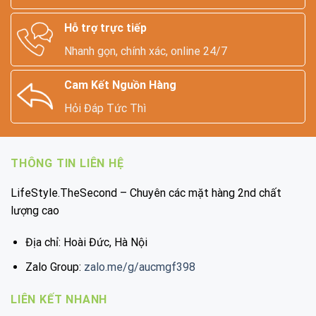
Hỗ trợ trực tiếp
Nhanh gọn, chính xác, online 24/7
Cam Kết Nguồn Hàng
Hỏi Đáp Tức Thì
THÔNG TIN LIÊN HỆ
LifeStyle.TheSecond – Chuyên các mặt hàng 2nd chất
lượng cao
Địa chỉ: Hoài Đức, Hà Nội
Zalo Group:
zalo.me/g/aucmgf398
LIÊN KẾT NHANH