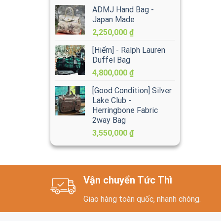
ADMJ Hand Bag -
Japan Made
2,250,000
₫
[Hiếm] - Ralph Lauren
Duffel Bag
4,800,000
₫
[Good Condition] Silver
Lake Club -
Herringbone Fabric
2way Bag
3,550,000
₫
Vận chuyển Tức Thì
Giao hàng toàn quốc, nhanh chóng.