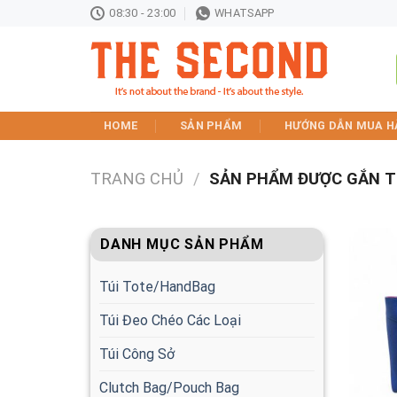
Skip
08:30 - 23:00
WHATSAPP
to
content
HOME
SẢN PHẨM
HƯỚNG DẪN MUA H
TRANG CHỦ
/
SẢN PHẨM ĐƯỢC GẮN T
DANH MỤC SẢN PHẨM
Túi Tote/HandBag
Túi Đeo Chéo Các Loại
Túi Công Sở
Clutch Bag/Pouch Bag