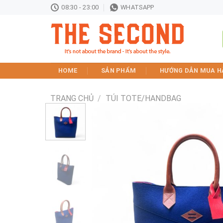
Skip
08:30 - 23:00
WHATSAPP
to
content
HOME
SẢN PHẨM
HƯỚNG DẪN MUA H
TRANG CHỦ
/
TÚI TOTE/HANDBAG