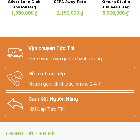
Silver Lake Club
Kimura Studio
SEPA 2way Tote
Boston Bag
Business Bag
1,980,000
₫
2,150,000
₫
3,900,000
₫
Vận chuyển Tức Thì
Giao hàng toàn quốc, nhanh chóng.
Hỗ trợ trực tiếp
Nhanh gọn, chính xác, online 24/7
Cam Kết Nguồn Hàng
Hỏi Đáp Tức Thì
THÔNG TIN LIÊN HỆ