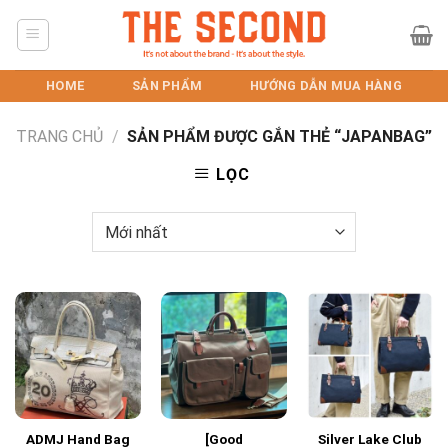
Skip
to
content
HOME
SẢN PHẨM
HƯỚNG DẪN MUA HÀNG
TRANG CHỦ
/
SẢN PHẨM ĐƯỢC GẮN THẺ “JAPANBAG”
LỌC
ADMJ Hand Bag
[Good
Silver Lake Club