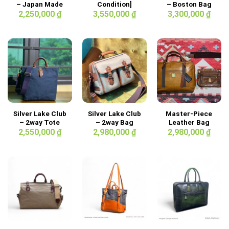
– Japan Made
Condition]
– Boston Bag
Silver Lake Club
42cm
2,250,000
₫
3,550,000
₫
3,300,000
₫
– Herringbone
Fabric 2way
Bag
Silver Lake Club
Silver Lake Club
Master-Piece
– 2way Tote
– 2way Bag
Leather Bag
Bag Dark Blue
2,550,000
₫
2,980,000
₫
2,980,000
₫