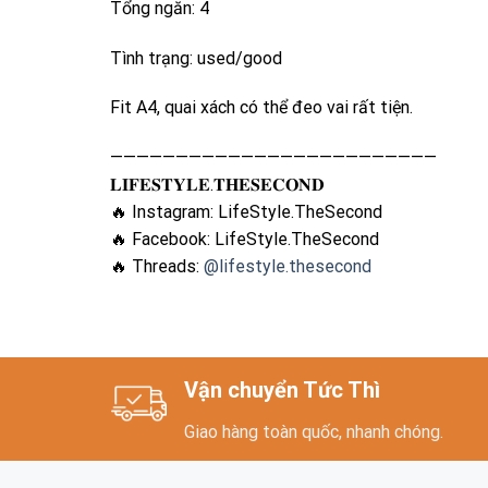
Tổng ngăn: 4
Tình trạng: used/good
Fit A4, quai xách có thể đeo vai rất tiện.
—————————————————————————
𝐋𝐈𝐅𝐄𝐒𝐓𝐘𝐋𝐄.𝐓𝐇𝐄𝐒𝐄𝐂𝐎𝐍𝐃
🔥 Instagram: LifeStyle.TheSecond
🔥 Facebook: LifeStyle.TheSecond
🔥 Threads:
@lifestyle.thesecond
Vận chuyển Tức Thì
Giao hàng toàn quốc, nhanh chóng.