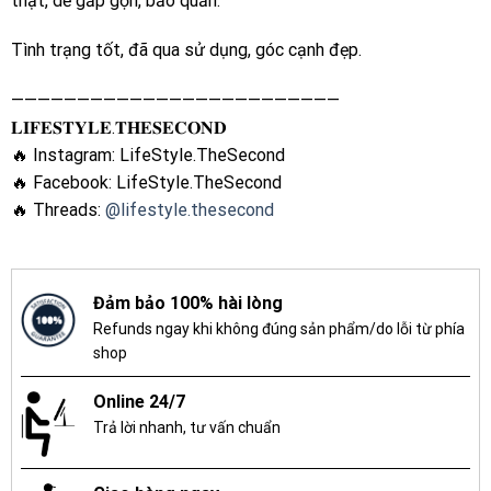
thật, dễ gấp gọn, bảo quản.
Tình trạng tốt, đã qua sử dụng, góc cạnh đẹp.
—————————————————————————
𝐋𝐈𝐅𝐄𝐒𝐓𝐘𝐋𝐄.𝐓𝐇𝐄𝐒𝐄𝐂𝐎𝐍𝐃
🔥 Instagram: LifeStyle.TheSecond
🔥 Facebook: LifeStyle.TheSecond
🔥 Threads:
@lifestyle.thesecond
Đảm bảo 100% hài lòng
Refunds ngay khi không đúng sản phẩm/do lỗi từ phía
shop
Online 24/7
Trả lời nhanh, tư vấn chuẩn