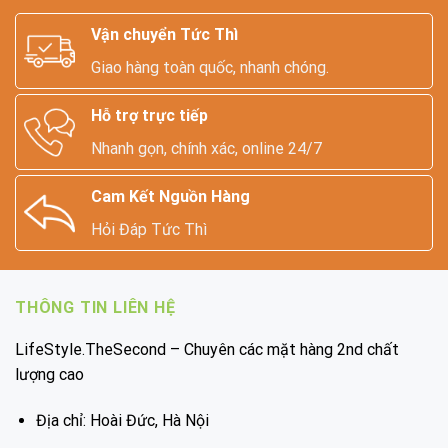
Vận chuyển Tức Thì
Giao hàng toàn quốc, nhanh chóng.
Hỗ trợ trực tiếp
Nhanh gọn, chính xác, online 24/7
Cam Kết Nguồn Hàng
Hỏi Đáp Tức Thì
THÔNG TIN LIÊN HỆ
LifeStyle.TheSecond – Chuyên các mặt hàng 2nd chất
lượng cao
Địa chỉ: Hoài Đức, Hà Nội