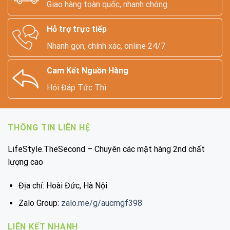
Giao hàng toàn quốc, nhanh chóng.
Hỗ trợ trực tiếp
Nhanh gọn, chính xác, online 24/7
Cam Kết Nguồn Hàng
Hỏi Đáp Tức Thì
THÔNG TIN LIÊN HỆ
LifeStyle.TheSecond – Chuyên các mặt hàng 2nd chất
lượng cao
Địa chỉ: Hoài Đức, Hà Nội
Zalo Group:
zalo.me/g/aucmgf398
LIÊN KẾT NHANH