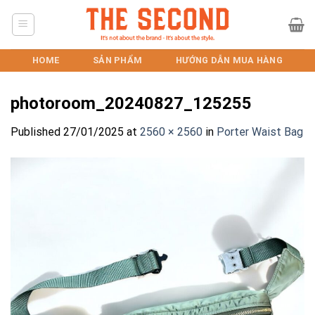
Skip
to
content
HOME
SẢN PHẨM
HƯỚNG DẪN MUA HÀNG
photoroom_20240827_125255
Published
27/01/2025
at
2560 × 2560
in
Porter Waist Bag