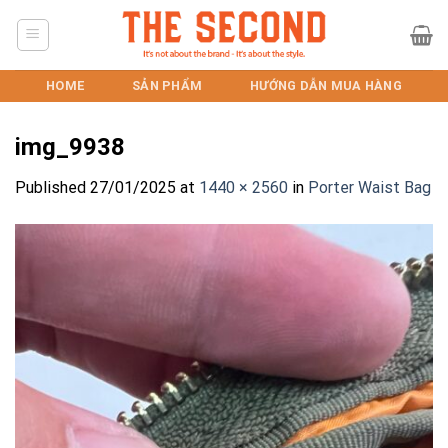
Skip
to
content
HOME
SẢN PHẨM
HƯỚNG DẪN MUA HÀNG
img_9938
Published
27/01/2025
at
1440 × 2560
in
Porter Waist Bag