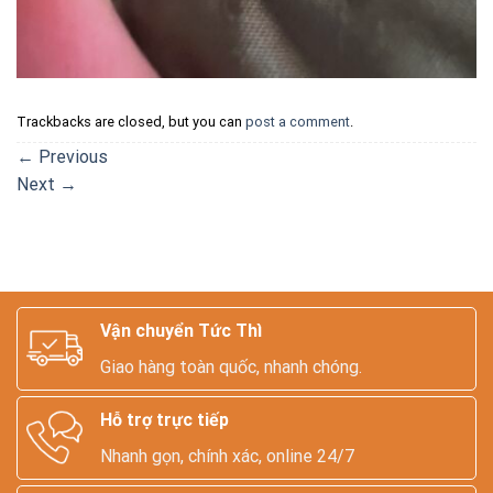
Trackbacks are closed, but you can
post a comment
.
←
Previous
Next
→
Vận chuyển Tức Thì
Giao hàng toàn quốc, nhanh chóng.
Hỗ trợ trực tiếp
Nhanh gọn, chính xác, online 24/7