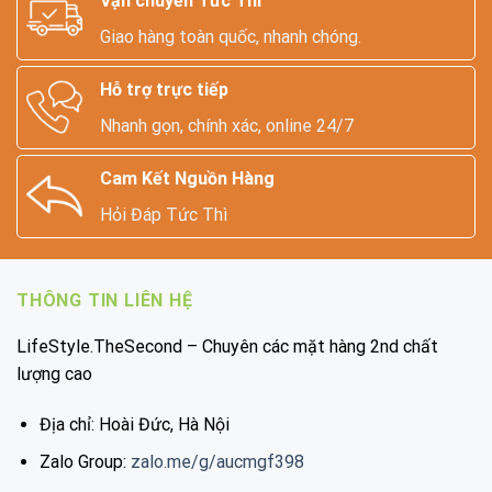
Vận chuyển Tức Thì
Giao hàng toàn quốc, nhanh chóng.
Hỗ trợ trực tiếp
Nhanh gọn, chính xác, online 24/7
Cam Kết Nguồn Hàng
Hỏi Đáp Tức Thì
THÔNG TIN LIÊN HỆ
LifeStyle.TheSecond – Chuyên các mặt hàng 2nd chất
lượng cao
Địa chỉ: Hoài Đức, Hà Nội
Zalo Group:
zalo.me/g/aucmgf398