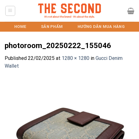
Skip
to
content
HOME
SẢN PHẨM
HƯỚNG DẪN MUA HÀNG
photoroom_20250222_155046
Published
22/02/2025
at
1280 × 1280
in
Gucci Denim
Wallet