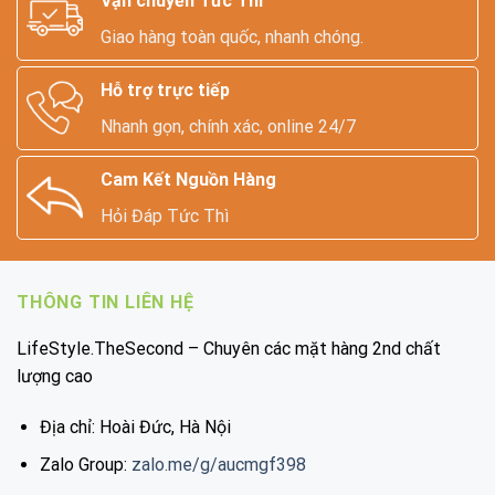
Vận chuyển Tức Thì
Giao hàng toàn quốc, nhanh chóng.
Hỗ trợ trực tiếp
Nhanh gọn, chính xác, online 24/7
Cam Kết Nguồn Hàng
Hỏi Đáp Tức Thì
THÔNG TIN LIÊN HỆ
LifeStyle.TheSecond – Chuyên các mặt hàng 2nd chất
lượng cao
Địa chỉ: Hoài Đức, Hà Nội
Zalo Group:
zalo.me/g/aucmgf398