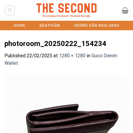
Skip
to
content
HOME
SẢN PHẨM
HƯỚNG DẪN MUA HÀNG
photoroom_20250222_154234
Published
22/02/2025
at
1280 × 1280
in
Gucci Denim
Wallet