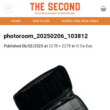
Skip
to
content
HOME
SẢN PHẨM
HƯỚNG DẪN MUA HÀNG
photoroom_20250206_103812
Published
06/02/2025
at
2278 × 2278
in
Ví Da Đan