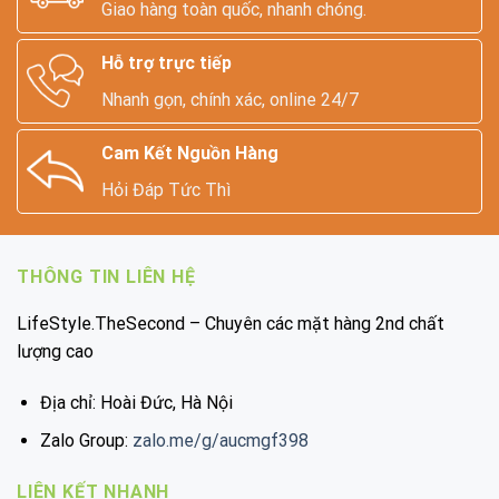
Giao hàng toàn quốc, nhanh chóng.
Hỗ trợ trực tiếp
Nhanh gọn, chính xác, online 24/7
Cam Kết Nguồn Hàng
Hỏi Đáp Tức Thì
THÔNG TIN LIÊN HỆ
LifeStyle.TheSecond – Chuyên các mặt hàng 2nd chất
lượng cao
Địa chỉ: Hoài Đức, Hà Nội
Zalo Group:
zalo.me/g/aucmgf398
LIÊN KẾT NHANH