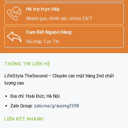
Hỗ trợ trực tiếp
Nhanh gọn, chính xác, online 24/7
Cam Kết Nguồn Hàng
Hỏi Đáp Tức Thì
THÔNG TIN LIÊN HỆ
LifeStyle.TheSecond – Chuyên các mặt hàng 2nd chất
lượng cao
Địa chỉ: Hoài Đức, Hà Nội
Zalo Group:
zalo.me/g/aucmgf398
LIÊN KẾT NHANH