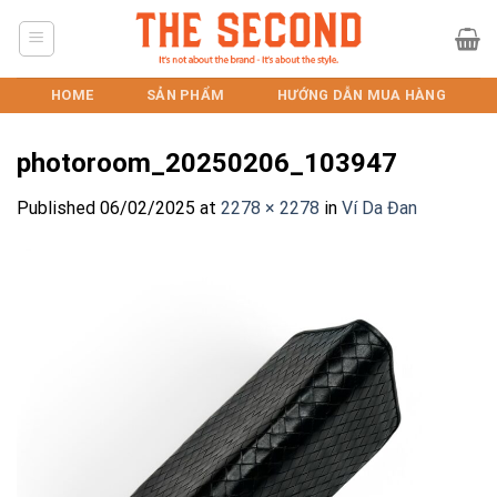
Skip
to
content
HOME
SẢN PHẨM
HƯỚNG DẪN MUA HÀNG
photoroom_20250206_103947
Published
06/02/2025
at
2278 × 2278
in
Ví Da Đan