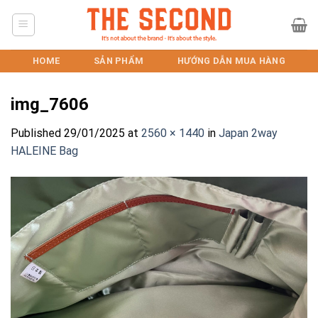
Skip
to
content
HOME
SẢN PHẨM
HƯỚNG DẪN MUA HÀNG
img_7606
Published
29/01/2025
at
2560 × 1440
in
Japan 2way
HALEINE Bag