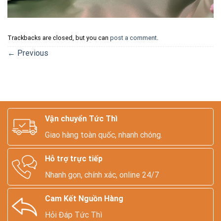
Trackbacks are closed, but you can
post a comment
.
←
Previous
Vận chuyển Tức Thì
Giao hàng toàn quốc, nhanh chóng.
Hỗ trợ trực tiếp
Nhanh gọn, chính xác, online 24/7
Cam Kết Nguồn Hàng
Hỏi Đáp Tức Thì