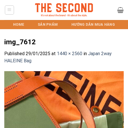
Skip
to
content
HOME
SẢN PHẨM
HƯỚNG DẪN MUA HÀNG
img_7612
Published
29/01/2025
at
1440 × 2560
in
Japan 2way
HALEINE Bag