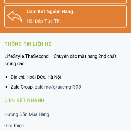
Cam Kết Nguồn Hàng
Hỏi Đáp Tức Thì
THÔNG TIN LIÊN HỆ
LifeStyle.TheSecond – Chuyên các mặt hàng 2nd chất
lượng cao
Địa chỉ: Hoài Đức, Hà Nội
Zalo Group:
zalo.me/g/aucmgf398
LIÊN KẾT NHANH
Hướng Dẫn Mua Hàng
Giới thiệu