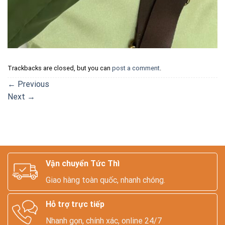
Trackbacks are closed, but you can
post a comment
.
←
Previous
Next
→
Vận chuyển Tức Thì
Giao hàng toàn quốc, nhanh chóng.
Hỗ trợ trực tiếp
Nhanh gọn, chính xác, online 24/7