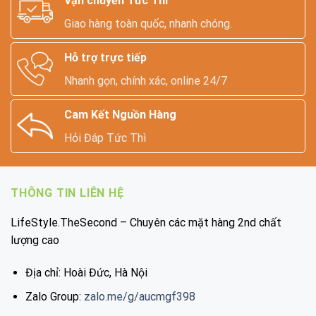
Vận chuyển Tức Thì
Giao hàng toàn quốc, nhanh chóng.
Hỗ trợ trực tiếp
Nhanh gọn, chính xác, online 24/7
Cam Kết Nguồn Hàng
Hỏi Đáp Tức Thì
THÔNG TIN LIÊN HỆ
LifeStyle.TheSecond – Chuyên các mặt hàng 2nd chất
lượng cao
Địa chỉ: Hoài Đức, Hà Nội
Zalo Group:
zalo.me/g/aucmgf398