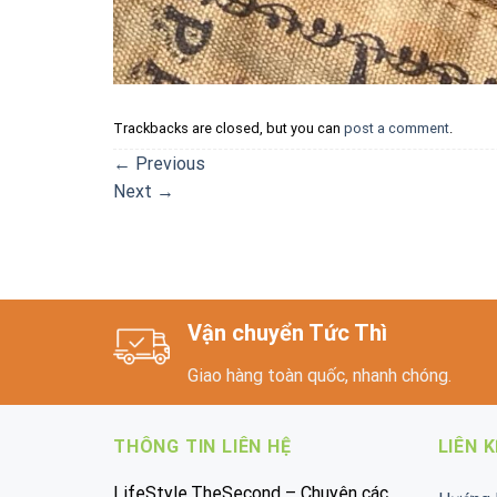
Trackbacks are closed, but you can
post a comment
.
←
Previous
Next
→
Vận chuyển Tức Thì
Giao hàng toàn quốc, nhanh chóng.
THÔNG TIN LIÊN HỆ
LIÊN 
LifeStyle.TheSecond – Chuyên các