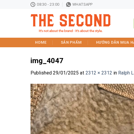
Skip
08:30 - 23:00
WHATSAPP
to
content
HOME
SẢN PHẨM
HƯỚNG DẪN MUA H
img_4047
Published
29/01/2025
at
2312 × 2312
in
Ralph 