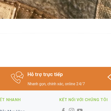
Hỗ trợ trực tiếp
Nhanh gọn, chính xác, online 24/7
KẾT NHANH
KẾT NỐI VỚI CHÚNG TÔI