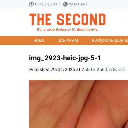
Skip
08:30 - 23:00
WHATSAPP
to
content
HOME
SẢN PHẨM
HƯỚNG DẪN MUA H
img_2923-heic-jpg-5-1
Published
29/01/2025
at
2560 × 2560
in
GUCCI