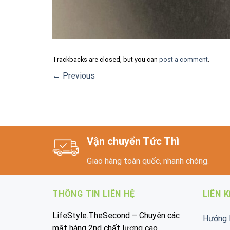
Trackbacks are closed, but you can
post a comment
.
←
Previous
Vận chuyển Tức Thì
Giao hàng toàn quốc, nhanh chóng.
THÔNG TIN LIÊN HỆ
LIÊN 
LifeStyle.TheSecond – Chuyên các
Hướng 
mặt hàng 2nd chất lượng cao