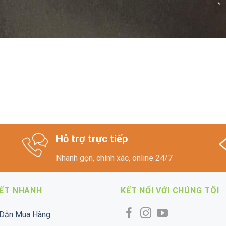
Hỗ trợ trực tiếp
Nhanh gọn, chính xác, online 24/7
KẾT NHANH
KẾT NỐI VỚI CHÚNG TÔI
Dẫn Mua Hàng