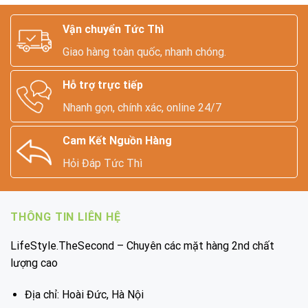
Vận chuyển Tức Thì
Giao hàng toàn quốc, nhanh chóng.
Hỗ trợ trực tiếp
Nhanh gọn, chính xác, online 24/7
Cam Kết Nguồn Hàng
Hỏi Đáp Tức Thì
THÔNG TIN LIÊN HỆ
LifeStyle.TheSecond – Chuyên các mặt hàng 2nd chất
lượng cao
Địa chỉ: Hoài Đức, Hà Nội