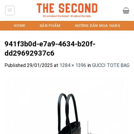
Skip
to
content
HOME
SẢN PHẨM
HƯỚNG DẪN MUA HÀNG
941f3b0d-e7a9-4634-b20f-
dd29692937c6
Published
29/01/2025
at
1284 × 1396
in
GUCCI TOTE BAG