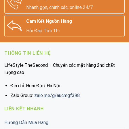
Nhanh gọn, chính xác, online 24/7
Cam Kết Nguồn Hàng
Hỏi Đáp Tức Thì
THÔNG TIN LIÊN HỆ
LifeStyle.TheSecond – Chuyên các mặt hàng 2nd chất
lượng cao
Địa chỉ: Hoài Đức, Hà Nội
Zalo Group:
zalo.me/g/aucmgf398
LIÊN KẾT NHANH
Hướng Dẫn Mua Hàng