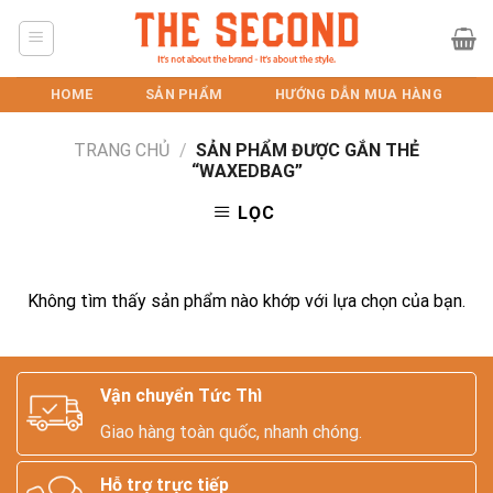
Skip
to
content
HOME
SẢN PHẨM
HƯỚNG DẪN MUA HÀNG
TRANG CHỦ
/
SẢN PHẨM ĐƯỢC GẮN THẺ
“WAXEDBAG”
LỌC
Không tìm thấy sản phẩm nào khớp với lựa chọn của bạn.
Vận chuyển Tức Thì
Giao hàng toàn quốc, nhanh chóng.
Hỗ trợ trực tiếp