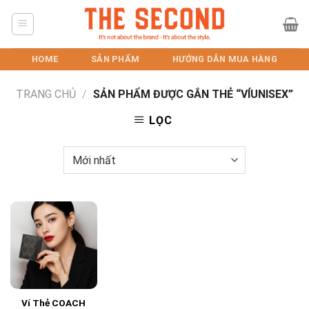
Skip
to
content
HOME
SẢN PHẨM
HƯỚNG DẪN MUA HÀNG
TRANG CHỦ
/
SẢN PHẨM ĐƯỢC GẮN THẺ “VÍUNISEX”
LỌC
Ví Thẻ COACH