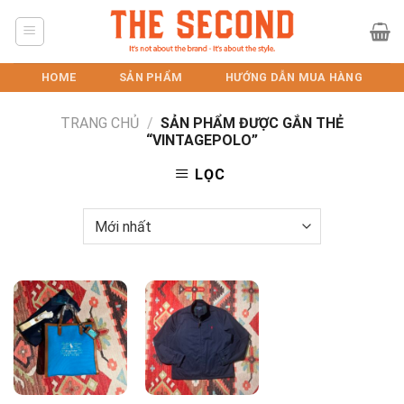
Skip
to
content
HOME
SẢN PHẨM
HƯỚNG DẪN MUA HÀNG
TRANG CHỦ
/
SẢN PHẨM ĐƯỢC GẮN THẺ
“VINTAGEPOLO”
LỌC