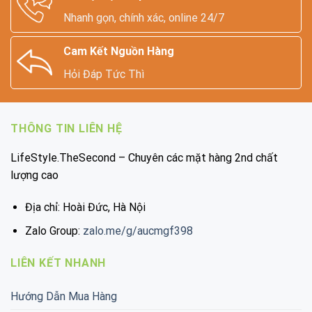
Nhanh gọn, chính xác, online 24/7
Cam Kết Nguồn Hàng
Hỏi Đáp Tức Thì
THÔNG TIN LIÊN HỆ
LifeStyle.TheSecond – Chuyên các mặt hàng 2nd chất
lượng cao
Địa chỉ: Hoài Đức, Hà Nội
Zalo Group:
zalo.me/g/aucmgf398
LIÊN KẾT NHANH
Hướng Dẫn Mua Hàng