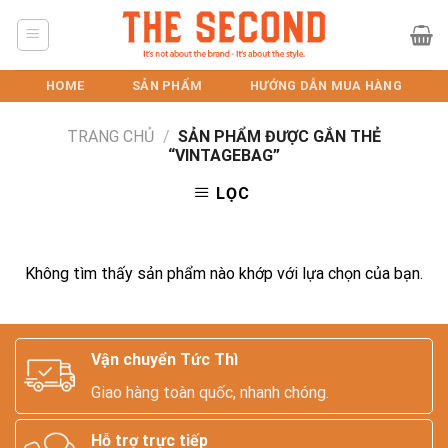
Skip
to
content
HOME
SẢN PHẨM
HƯỚNG DẪN MUA HÀNG
TRANG CHỦ
/
SẢN PHẨM ĐƯỢC GẮN THẺ
“VINTAGEBAG”
LỌC
Không tìm thấy sản phẩm nào khớp với lựa chọn của bạn.
Vận chuyển Tức Thì
Giao hàng toàn quốc, nhanh chóng.
Hỗ trợ trực tiếp