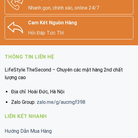
Nhanh gọn, chính xác, online 24/7
Cam Kết Nguồn Hàng
Hỏi Đáp Tức Thì
THÔNG TIN LIÊN HỆ
LifeStyle.TheSecond – Chuyên các mặt hàng 2nd chất
lượng cao
Địa chỉ: Hoài Đức, Hà Nội
Zalo Group:
zalo.me/g/aucmgf398
LIÊN KẾT NHANH
Hướng Dẫn Mua Hàng