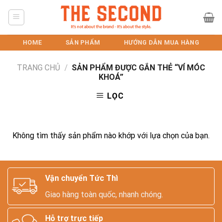
Skip
to
content
HOME
SẢN PHẨM
HƯỚNG DẪN MUA HÀNG
TRANG CHỦ
/
SẢN PHẨM ĐƯỢC GẮN THẺ “VÍ MÓC
KHOÁ”
LỌC
Không tìm thấy sản phẩm nào khớp với lựa chọn của bạn.
Vận chuyển Tức Thì
Giao hàng toàn quốc, nhanh chóng.
Hỗ trợ trực tiếp