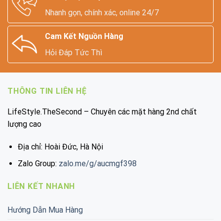
Nhanh gọn, chính xác, online 24/7
Cam Kết Nguồn Hàng
Hỏi Đáp Tức Thì
THÔNG TIN LIÊN HỆ
LifeStyle.TheSecond – Chuyên các mặt hàng 2nd chất
lượng cao
Địa chỉ: Hoài Đức, Hà Nội
Zalo Group:
zalo.me/g/aucmgf398
LIÊN KẾT NHANH
Hướng Dẫn Mua Hàng