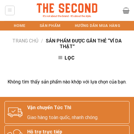
Skip
to
content
HOME
SẢN PHẨM
HƯỚNG DẪN MUA HÀNG
TRANG CHỦ
/
SẢN PHẨM ĐƯỢC GẮN THẺ “VÍ DA
THẬT”
LỌC
Không tìm thấy sản phẩm nào khớp với lựa chọn của bạn.
Vận chuyển Tức Thì
Giao hàng toàn quốc, nhanh chóng.
Hỗ trợ trực tiếp