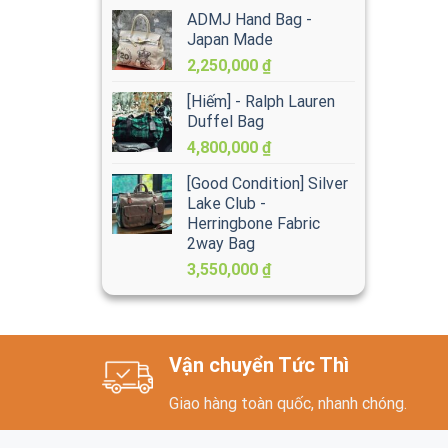
ADMJ Hand Bag -
Japan Made
2,250,000
₫
[Hiếm] - Ralph Lauren
Duffel Bag
4,800,000
₫
[Good Condition] Silver
Lake Club -
Herringbone Fabric
2way Bag
3,550,000
₫
Vận chuyển Tức Thì
Giao hàng toàn quốc, nhanh chóng.