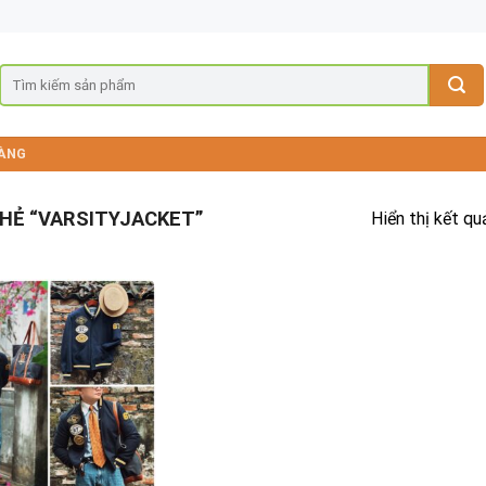
ÀNG
HẺ “VARSITYJACKET”
Hiển thị kết qu