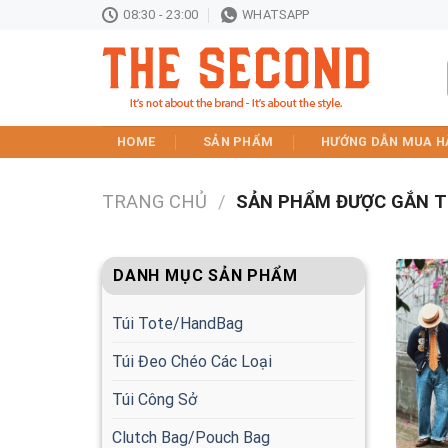
Skip
08:30 - 23:00
WHATSAPP
to
content
HOME
SẢN PHẨM
HƯỚNG DẪN MUA H
TRANG CHỦ
/
SẢN PHẨM ĐƯỢC GẮN T
DANH MỤC SẢN PHẨM
Túi Tote/HandBag
Túi Đeo Chéo Các Loại
Túi Công Sở
Clutch Bag/Pouch Bag