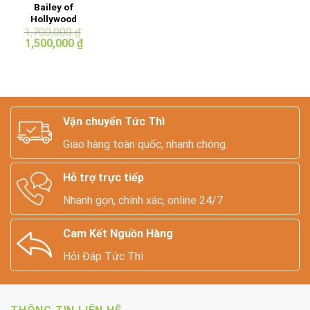
Bailey of
Hollywood
Panama Hat
1,700,000
₫
Giá
Giá
1,500,000
₫
gốc
hiện
là:
tại
1,700,000 ₫.
là:
1,500,000 ₫.
Vận chuyển Tức Thì
Giao hàng toàn quốc, nhanh chóng.
Hỗ trợ trực tiếp
Nhanh gọn, chính xác, online 24/7
Cam Kết Nguồn Hàng
Hỏi Đáp Tức Thì