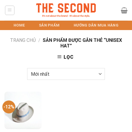
Skip
to
content
HOME
SẢN PHẨM
HƯỚNG DẪN MUA HÀNG
TRANG CHỦ
/
SẢN PHẨM ĐƯỢC GẮN THẺ “UNISEX
HAT”
LỌC
-12%