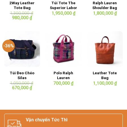
2Way Leather
Túi Tote The
Ralph Lauren
Tote Bag
Superior Labor
Shoulder Bag
1,300,000
₫
1,950,000
₫
1,800,000
₫
Giá
Giá
980,000
₫
gốc
hiện
là:
tại
1,300,000 ₫.
là:
980,000 ₫.
-36%
Túi Đeo Chéo
Polo Ralph
Leather Tote
Silas
Lauren
Bag
Patchwork Tote
1,050,000
₫
700,000
₫
1,100,000
₫
Giá
Giá
Bag
670,000
₫
gốc
hiện
là:
tại
1,050,000 ₫.
là:
670,000 ₫.
Vận chuyển Tức Thì