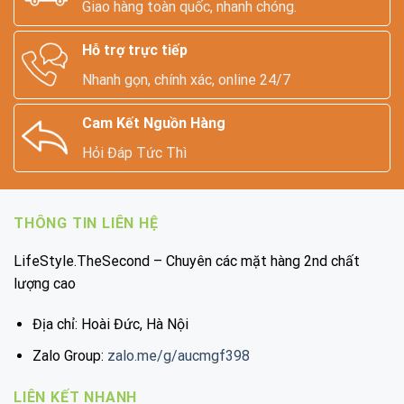
Giao hàng toàn quốc, nhanh chóng.
Hỗ trợ trực tiếp
Nhanh gọn, chính xác, online 24/7
Cam Kết Nguồn Hàng
Hỏi Đáp Tức Thì
THÔNG TIN LIÊN HỆ
LifeStyle.TheSecond – Chuyên các mặt hàng 2nd chất
lượng cao
Địa chỉ: Hoài Đức, Hà Nội
Zalo Group:
zalo.me/g/aucmgf398
LIÊN KẾT NHANH