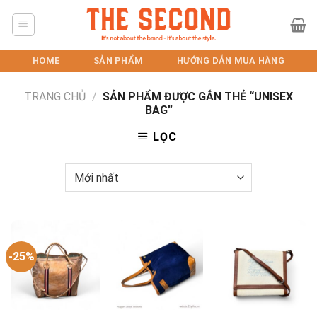
Skip
to
content
HOME
SẢN PHẨM
HƯỚNG DẪN MUA HÀNG
TRANG CHỦ
/
SẢN PHẨM ĐƯỢC GẮN THẺ “UNISEX
BAG”
LỌC
-25%