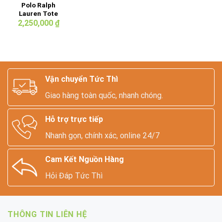
Polo Ralph
Lauren Tote
Bag – Canvas
2,250,000
₫
phối Da Thật
Vận chuyển Tức Thì
Giao hàng toàn quốc, nhanh chóng.
Hỗ trợ trực tiếp
Nhanh gọn, chính xác, online 24/7
Cam Kết Nguồn Hàng
Hỏi Đáp Tức Thì
THÔNG TIN LIÊN HỆ