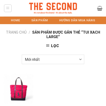
Skip
to
content
HOME
SẢN PHẨM
HƯỚNG DẪN MUA HÀNG
TRANG CHỦ
/
SẢN PHẨM ĐƯỢC GẮN THẺ “TUI XACH
LARGE”
LỌC