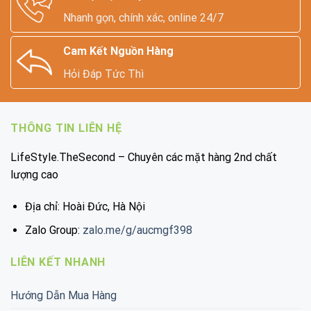
Nhanh gọn, chính xác, online 24/7
Cam Kết Nguồn Hàng
Hỏi Đáp Tức Thì
THÔNG TIN LIÊN HỆ
LifeStyle.TheSecond – Chuyên các mặt hàng 2nd chất
lượng cao
Địa chỉ: Hoài Đức, Hà Nội
Zalo Group:
zalo.me/g/aucmgf398
LIÊN KẾT NHANH
Hướng Dẫn Mua Hàng