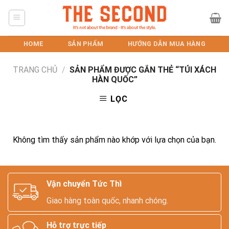
Skip
to
content
HOME
SẢN PHẨM
HƯỚNG DẪN MUA HÀNG
TRANG CHỦ
/
SẢN PHẨM ĐƯỢC GẮN THẺ “TÚI XÁCH
HÀN QUỐC”
LỌC
Không tìm thấy sản phẩm nào khớp với lựa chọn của bạn.
Vận chuyển Tức Thì
Giao hàng toàn quốc, nhanh chóng.
Hỗ trợ trực tiếp