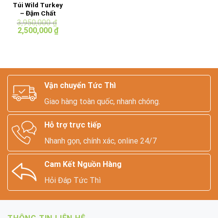
Túi Wild Turkey
– Đậm Chất
Hoang Dã Cho
3,950,000
₫
Giá
Giá
Dân Chơi Đồ Da
2,500,000
₫
gốc
hiện
là:
tại
3,950,000 ₫.
là:
2,500,000 ₫.
Vận chuyển Tức Thì
Giao hàng toàn quốc, nhanh chóng.
Hỗ trợ trực tiếp
Nhanh gọn, chính xác, online 24/7
Cam Kết Nguồn Hàng
Hỏi Đáp Tức Thì