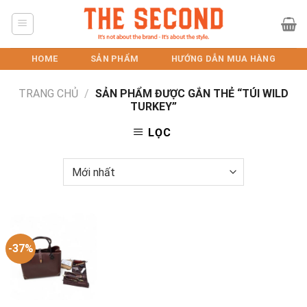
Skip
to
content
HOME
SẢN PHẨM
HƯỚNG DẪN MUA HÀNG
TRANG CHỦ
/
SẢN PHẨM ĐƯỢC GẮN THẺ “TÚI WILD
TURKEY”
LỌC
-37%