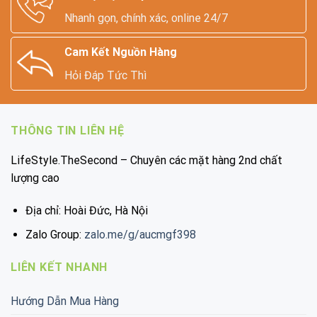
Nhanh gọn, chính xác, online 24/7
Cam Kết Nguồn Hàng
Hỏi Đáp Tức Thì
THÔNG TIN LIÊN HỆ
LifeStyle.TheSecond – Chuyên các mặt hàng 2nd chất
lượng cao
Địa chỉ: Hoài Đức, Hà Nội
Zalo Group:
zalo.me/g/aucmgf398
LIÊN KẾT NHANH
Hướng Dẫn Mua Hàng