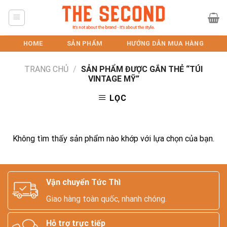
Skip
to
content
HOME
SẢN PHẨM
HƯỚNG DẪN MUA HÀNG
TRANG CHỦ
/
SẢN PHẨM ĐƯỢC GẮN THẺ “TÚI
VINTAGE MỸ”
LỌC
Không tìm thấy sản phẩm nào khớp với lựa chọn của bạn.
Vận chuyển Tức Thì
Giao hàng toàn quốc, nhanh chóng.
Hỗ trợ trực tiếp