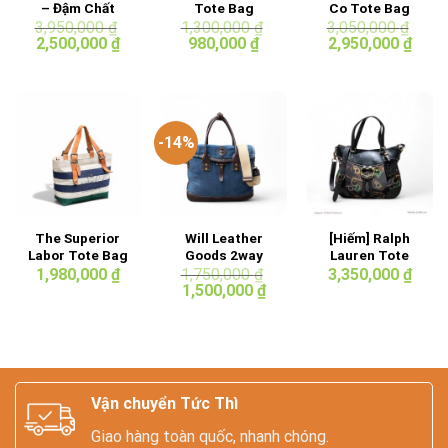
– Đậm Chất
Tote Bag
Co Tote Bag
Hoang Dã Cho
3,950,000
₫
1,300,000
₫
3,050,000
₫
Giá
Giá
Giá
Giá
Giá
Giá
Dân Chơi Đồ Da
2,500,000
₫
980,000
₫
2,950,000
₫
gốc
hiện
gốc
hiện
gốc
hiện
là:
tại
là:
tại
là:
tại
3,950,000 ₫.
là:
1,300,000 ₫.
là:
3,050,000 ₫.
là:
2,500,000 ₫.
980,000 ₫.
2,950
-14%
The Superior
Will Leather
[Hiếm] Ralph
Labor Tote Bag
Goods 2way
Lauren Tote
Tote Bag
Bag
1,980,000
₫
1,750,000
₫
3,350,000
₫
Giá
Giá
1,500,000
₫
gốc
hiện
là:
tại
1,750,000 ₫.
là:
1,500,000 ₫.
Vận chuyển Tức Thì
Giao hàng toàn quốc, nhanh chóng.