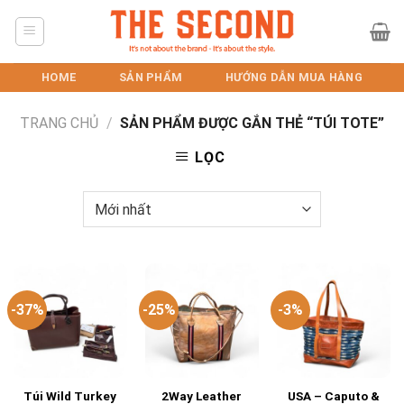
Skip
to
content
HOME
SẢN PHẨM
HƯỚNG DẪN MUA HÀNG
TRANG CHỦ
/
SẢN PHẨM ĐƯỢC GẮN THẺ “TÚI TOTE”
LỌC
-37%
-25%
-3%
Túi Wild Turkey
2Way Leather
USA – Caputo &