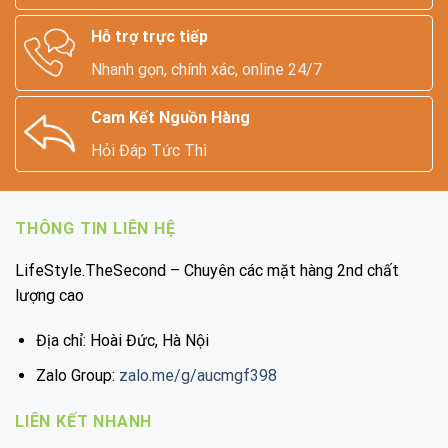
Hỗ trợ trực tiếp
Nhanh gọn, chính xác, online 24/7
Cam Kết Nguồn Hàng
Hỏi Đáp Tức Thì
THÔNG TIN LIÊN HỆ
LifeStyle.TheSecond – Chuyên các mặt hàng 2nd chất
lượng cao
Địa chỉ: Hoài Đức, Hà Nội
Zalo Group:
zalo.me/g/aucmgf398
LIÊN KẾT NHANH