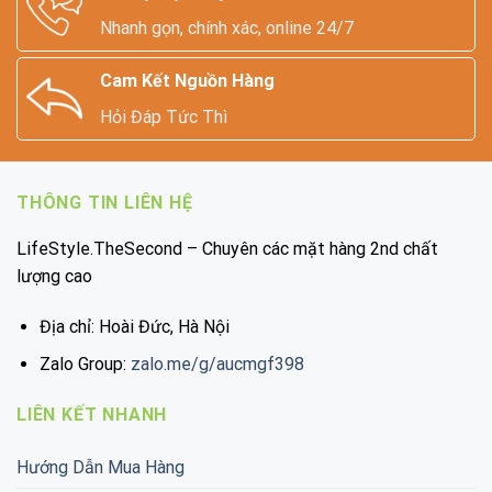
Nhanh gọn, chính xác, online 24/7
Cam Kết Nguồn Hàng
Hỏi Đáp Tức Thì
THÔNG TIN LIÊN HỆ
LifeStyle.TheSecond – Chuyên các mặt hàng 2nd chất
lượng cao
Địa chỉ: Hoài Đức, Hà Nội
Zalo Group:
zalo.me/g/aucmgf398
LIÊN KẾT NHANH
Hướng Dẫn Mua Hàng