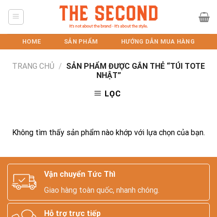
Skip
to
content
HOME
SẢN PHẨM
HƯỚNG DẪN MUA HÀNG
TRANG CHỦ
/
SẢN PHẨM ĐƯỢC GẮN THẺ “TÚI TOTE
NHẬT”
LỌC
Không tìm thấy sản phẩm nào khớp với lựa chọn của bạn.
Vận chuyển Tức Thì
Giao hàng toàn quốc, nhanh chóng.
Hỗ trợ trực tiếp