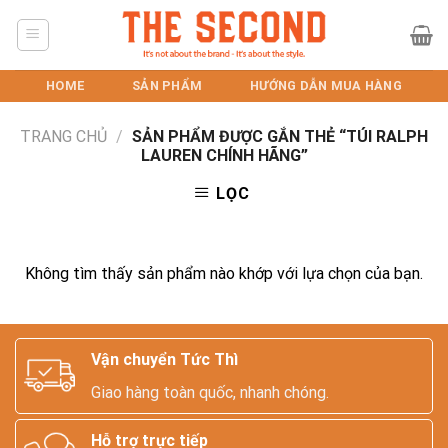
Skip
to
content
HOME
SẢN PHẨM
HƯỚNG DẪN MUA HÀNG
TRANG CHỦ
/
SẢN PHẨM ĐƯỢC GẮN THẺ “TÚI RALPH
LAUREN CHÍNH HÃNG”
LỌC
Không tìm thấy sản phẩm nào khớp với lựa chọn của bạn.
Vận chuyển Tức Thì
Giao hàng toàn quốc, nhanh chóng.
Hỗ trợ trực tiếp