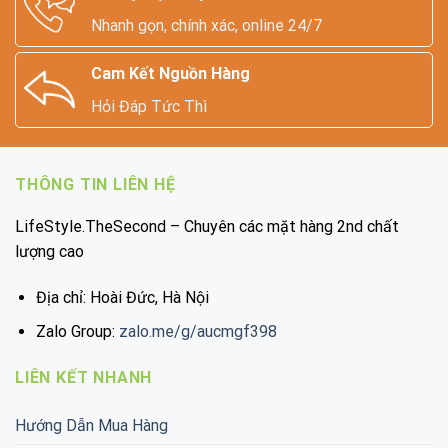
Nhanh gọn, chính xác, online 24/7
Cam Kết Nguồn Hàng
Hỏi Đáp Tức Thì
THÔNG TIN LIÊN HỆ
LifeStyle.TheSecond – Chuyên các mặt hàng 2nd chất
lượng cao
Địa chỉ: Hoài Đức, Hà Nội
Zalo Group:
zalo.me/g/aucmgf398
LIÊN KẾT NHANH
Hướng Dẫn Mua Hàng