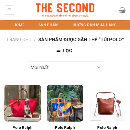
Skip
to
content
HOME
SẢN PHẨM
HƯỚNG DẪN MUA HÀNG
TRANG CHỦ
/
SẢN PHẨM ĐƯỢC GẮN THẺ “TÚI POLO”
LỌC
Polo Ralph
Polo Ralph
Polo Ralph