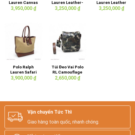
Lauren Canvas
Lauren Leather-
Lauren Leather
Bellport Tote
Trim Cavans
Shoulder Bag
3,950,000
₫
3,250,000
₫
3,250,000
₫
Bag
Tote Bag
Polo Ralph
Túi Đeo Vai Polo
Lauren Safari
RL Camouflage
Canvas Leather
3,900,000
₫
2,650,000
₫
Tote Bag
Vận chuyển Tức Thì
Giao hàng toàn quốc, nhanh chóng.