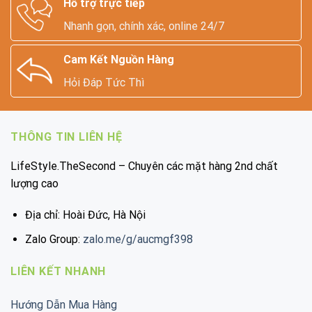
Hỗ trợ trực tiếp
Nhanh gọn, chính xác, online 24/7
Cam Kết Nguồn Hàng
Hỏi Đáp Tức Thì
THÔNG TIN LIÊN HỆ
LifeStyle.TheSecond – Chuyên các mặt hàng 2nd chất
lượng cao
Địa chỉ: Hoài Đức, Hà Nội
Zalo Group:
zalo.me/g/aucmgf398
LIÊN KẾT NHANH
Hướng Dẫn Mua Hàng