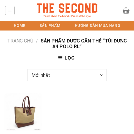
Skip
to
content
HOME
SẢN PHẨM
HƯỚNG DẪN MUA HÀNG
TRANG CHỦ
/
SẢN PHẨM ĐƯỢC GẮN THẺ “TÚI ĐỰNG
A4 POLO RL”
LỌC