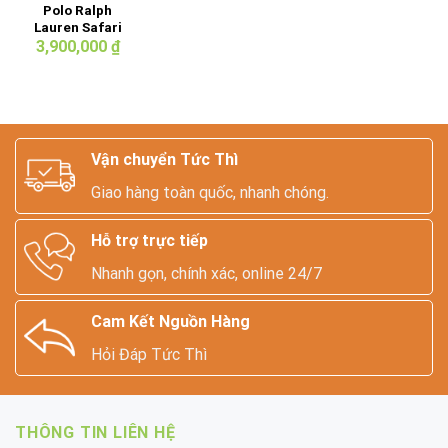
Polo Ralph
Lauren Safari
Canvas Leather
3,900,000
₫
Tote Bag
Vận chuyển Tức Thì
Giao hàng toàn quốc, nhanh chóng.
Hỗ trợ trực tiếp
Nhanh gọn, chính xác, online 24/7
Cam Kết Nguồn Hàng
Hỏi Đáp Tức Thì
THÔNG TIN LIÊN HỆ