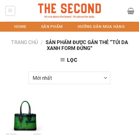
Skip
to
content
HOME
SẢN PHẨM
HƯỚNG DẪN MUA HÀNG
TRANG CHỦ
/
SẢN PHẨM ĐƯỢC GẮN THẺ “TÚI DA
XANH FORM ĐỨNG”
LỌC