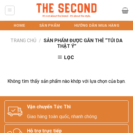
Skip
to
content
HOME
SẢN PHẨM
HƯỚNG DẪN MUA HÀNG
TRANG CHỦ
/
SẢN PHẨM ĐƯỢC GẮN THẺ “TÚI DA
THẬT Ý”
LỌC
Không tìm thấy sản phẩm nào khớp với lựa chọn của bạn.
Vận chuyển Tức Thì
Giao hàng toàn quốc, nhanh chóng.
Hỗ trợ trực tiếp