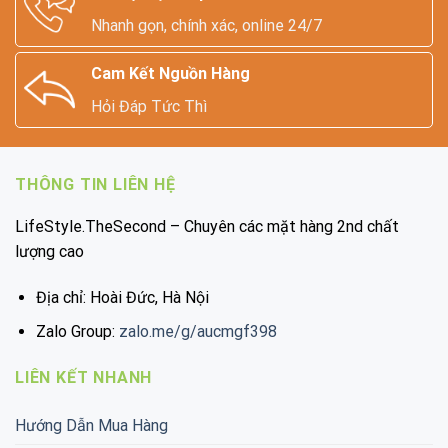
Nhanh gọn, chính xác, online 24/7
Cam Kết Nguồn Hàng
Hỏi Đáp Tức Thì
THÔNG TIN LIÊN HỆ
LifeStyle.TheSecond – Chuyên các mặt hàng 2nd chất
lượng cao
Địa chỉ: Hoài Đức, Hà Nội
Zalo Group:
zalo.me/g/aucmgf398
LIÊN KẾT NHANH
Hướng Dẫn Mua Hàng