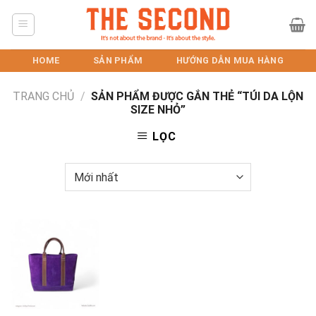
Skip
to
content
HOME
SẢN PHẨM
HƯỚNG DẪN MUA HÀNG
TRANG CHỦ
/
SẢN PHẨM ĐƯỢC GẮN THẺ “TÚI DA LỘN
SIZE NHỎ”
LỌC