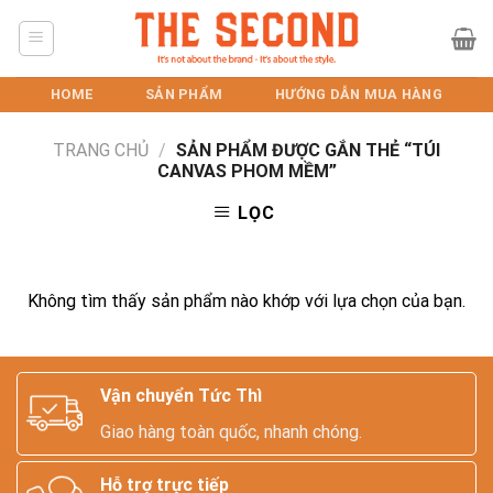
Skip
to
content
HOME
SẢN PHẨM
HƯỚNG DẪN MUA HÀNG
TRANG CHỦ
/
SẢN PHẨM ĐƯỢC GẮN THẺ “TÚI
CANVAS PHOM MỀM”
LỌC
Không tìm thấy sản phẩm nào khớp với lựa chọn của bạn.
Vận chuyển Tức Thì
Giao hàng toàn quốc, nhanh chóng.
Hỗ trợ trực tiếp