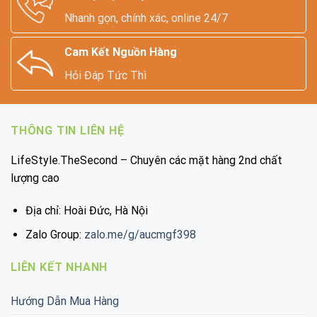
Nhanh gọn, chính xác, online 24/7
Cam Kết Nguồn Hàng
Hỏi Đáp Tức Thì
THÔNG TIN LIÊN HỆ
LifeStyle.TheSecond – Chuyên các mặt hàng 2nd chất
lượng cao
Địa chỉ: Hoài Đức, Hà Nội
Zalo Group:
zalo.me/g/aucmgf398
LIÊN KẾT NHANH
Hướng Dẫn Mua Hàng