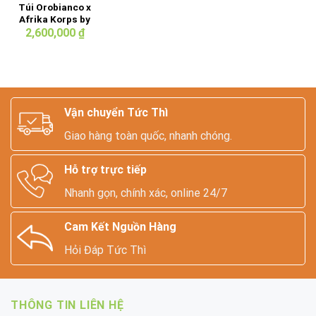
Túi Orobianco x
Afrika Korps by
Ships – Bản
2,600,000
₫
hiếm cho tín đồ
vintage
Vận chuyển Tức Thì
Giao hàng toàn quốc, nhanh chóng.
Hỗ trợ trực tiếp
Nhanh gọn, chính xác, online 24/7
Cam Kết Nguồn Hàng
Hỏi Đáp Tức Thì
THÔNG TIN LIÊN HỆ