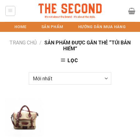
Skip
to
content
HOME
SẢN PHẨM
HƯỚNG DẪN MUA HÀNG
TRANG CHỦ
/
SẢN PHẨM ĐƯỢC GẮN THẺ “TÚI BẢN
HIẾM”
LỌC