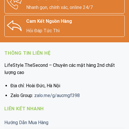
Nhanh gọn, chính xác, online 24/7
Cam Kết Nguồn Hàng
Hỏi Đáp Tức Thì
THÔNG TIN LIÊN HỆ
LifeStyle.TheSecond – Chuyên các mặt hàng 2nd chất
lượng cao
Địa chỉ: Hoài Đức, Hà Nội
Zalo Group:
zalo.me/g/aucmgf398
LIÊN KẾT NHANH
Hướng Dẫn Mua Hàng