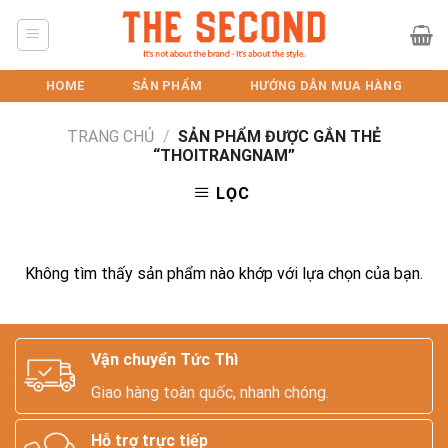
Skip
to
content
HOME
SẢN PHẨM
HƯỚNG DẪN MUA HÀNG
TRANG CHỦ
/
SẢN PHẨM ĐƯỢC GẮN THẺ
“THOITRANGNAM”
LỌC
Không tìm thấy sản phẩm nào khớp với lựa chọn của bạn.
Vận chuyển Tức Thì
Giao hàng toàn quốc, nhanh chóng.
Hỗ trợ trực tiếp